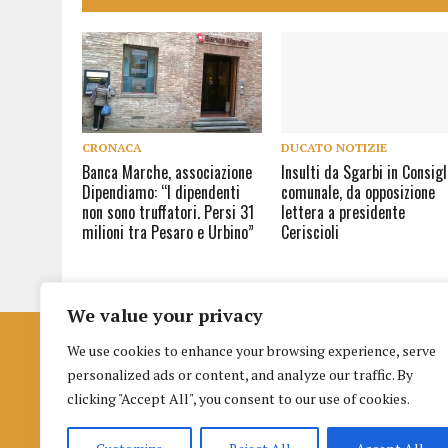
CRONACA
DUCATO NOTIZIE
Banca Marche, associazione
Insulti da Sgarbi in Consigl
Dipendiamo: “I dipendenti
comunale, da opposizione
non sono truffatori. Persi 31
lettera a presidente
milioni tra Pesaro e Urbino”
Ceriscioli
We value your privacy
We use cookies to enhance your browsing experience, serve
Istituto per la Formazione al Giornalismo
personalized ads or content, and analyze our traffic. By
di Urbino
clicking "Accept All", you consent to our use of cookies.
Palazzo nuovo Albani
Piazza della Repubblica 3 (terzo piano), 61029, Urbino