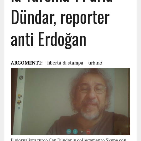
Dündar, reporter
anti Erdoğan
ARGOMENTI:
libertà di stampa
urbino
Il giornalista turco Can Dündar in collegamento Skype con