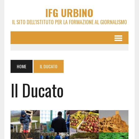
IFG URBINO
IL SITO DELL'ISTITUTO PER LA FORMAZIONE AL GIORNALISMO
HOME
IL DUCATO
Il Ducato