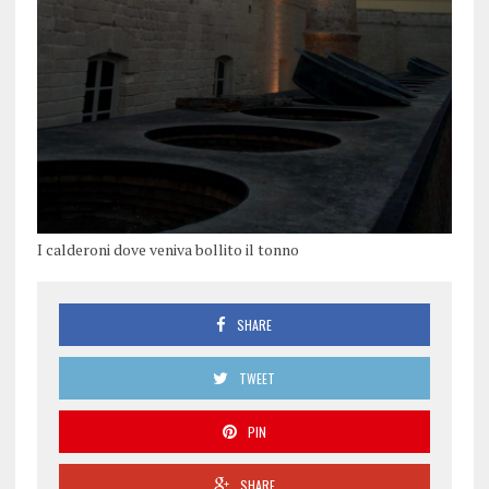
I calderoni dove veniva bollito il tonno
SHARE
TWEET
PIN
SHARE