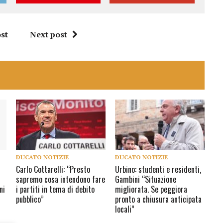
st
Next post
DUCATO NOTIZIE
DUCATO NOTIZIE
Carlo Cottarelli: “Presto
Urbino: studenti e residenti,
sapremo cosa intendono fare
Gambini “Situazione
ni
i partiti in tema di debito
migliorata. Se peggiora
pubblico”
pronto a chiusura anticipata
locali”