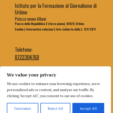
Istituto per la Formazione al Giornalismo di
Urbino
Palazzo nuovo Albani
Piazza della Repubblica 3 (terzo piano), 61029, Urbino
Cookie
|
Informativa selezioni
|
Info richieste dalla L. 124/2017
Telefono:
0722304760
We value your privacy
Email segreteria:
We use cookies to enhance your browsing experience, serve
segreteriaifg@uniurb.it
personalized ads or content, and analyze our traffic. By
Email redazione:
clicking "Accept All", you consent to our use of cookies.
redazioneifgurbino@gmail.com
Customize
Reject All
Accept All