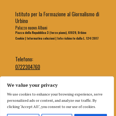
Istituto per la Formazione al Giornalismo di
Urbino
Palazzo nuovo Albani
Piazza della Repubblica 3 (terzo piano), 61029, Urbino
Cookie
|
Informativa selezioni
|
Info richieste dalla L. 124/2017
Telefono:
0722304760
We value your privacy
Email segreteria:
We use cookies to enhance your browsing experience, serve
segreteriaifg@uniurb.it
personalized ads or content, and analyze our traffic. By
Email redazione:
clicking "Accept All", you consent to our use of cookies.
redazioneifgurbino@gmail.com