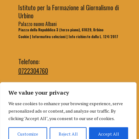
Istituto per la Formazione al Giornalismo di
Urbino
Palazzo nuovo Albani
Piazza della Repubblica 3 (terzo piano), 61029, Urbino
Cookie
|
Informativa selezioni
|
Info richieste dalla L. 124/2017
Telefono:
0722304760
We value your privacy
Email segreteria:
We use cookies to enhance your browsing experience, serve
segreteriaifg@uniurb.it
personalized ads or content, and analyze our traffic. By
Email redazione:
clicking "Accept All", you consent to our use of cookies.
redazioneifgurbino@gmail.com
Customize
Reject All
Accept All