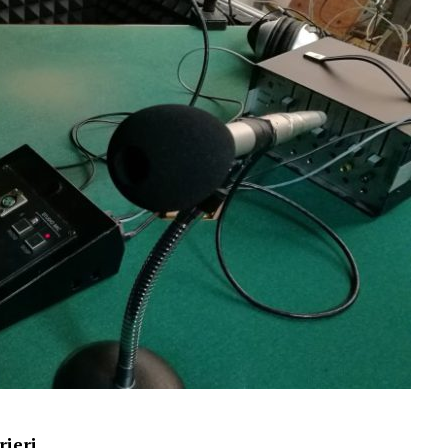
rieri
.