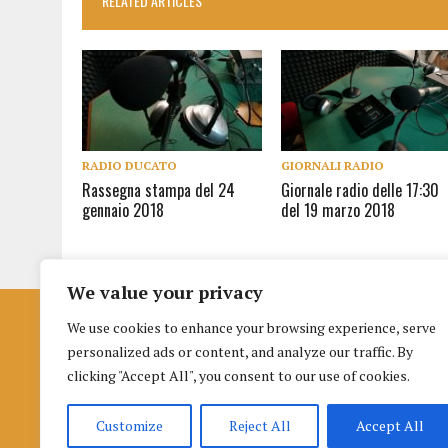
RELATED ARTICLES
RADIO DUCATO
GIORNALI RADIO
Rassegna stampa del 24
Giornale radio delle 17:30
gennaio 2018
del 19 marzo 2018
We value your privacy
We use cookies to enhance your browsing experience, serve
Istituto per la Formazione al Giornalismo
personalized ads or content, and analyze our traffic. By
di Urbino
clicking "Accept All", you consent to our use of cookies.
Palazzo nuovo Albani
Piazza della Repubblica 3 (terzo piano), 61029, Urbino
Customize
Reject All
Accept All
Cookie
|
Informativa selezioni
|
Info richieste dalla L. 124/2017