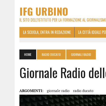
IFG URBINO
IL SITO DELL'ISTITUTO PER LA FORMAZIONE AL GIORNALISM
LA SCUOLA, ENTRA IN REDAZIONE
LA CITTÀ IDEALE P
HOME
RADIO DUCATO
GIORNALI RADIO
Giornale Radio de
ARGOMENTI:
giornale radio
radio ducato