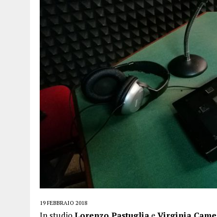
19 FEBBRAIO 2018
In studio
Lorenzo Pastuglia
e
Virginia Came