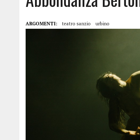
ARGOMENTI:
teatro sanzio
urbino