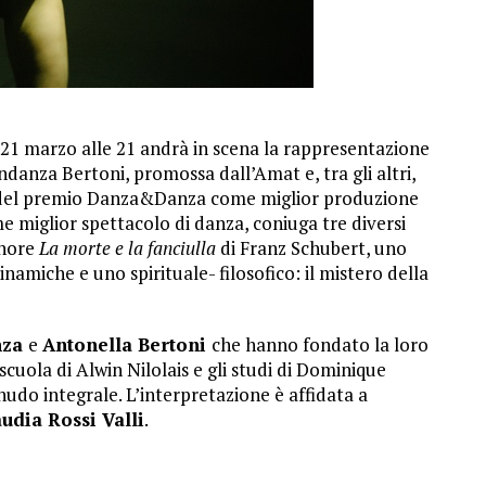
 21 marzo alle 21 andrà in scena la rappresentazione
anza Bertoni, promossa dall’Amat e, tra gli altri,
e del premio Danza&Danza come miglior produzione
me miglior spettacolo di danza, coniuga tre diversi
inore
La morte e la fanciulla
di Franz Schubert, uno
inamiche e uno spirituale- filosofico: il mistero della
nza
e
Antonella Bertoni
che hanno fondato la loro
uola di Alwin Nilolais e gli studi di Dominique
udo integrale. L’interpretazione è affidata a
udia Rossi Valli
.