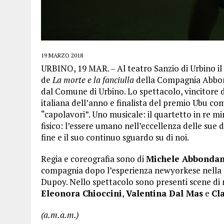
19 MARZO 2018
URBINO, 19 MAR. – Al teatro Sanzio di Urbino il
de
La morte e la fanciulla
della Compagnia Abbond
dal Comune di Urbino. Lo spettacolo, vincitor
italiana dell’anno e finalista del premio Ubu co
“capolavori”. Uno musicale: il quartetto in re m
fisico: l’essere umano nell’eccellenza delle sue d
fine e il suo continuo sguardo su di noi.
Regia e coreografia sono di
Michele Abbonda
compagnia dopo l’esperienza newyorkese nella sc
Dupoy. Nello spettacolo sono presenti scene di n
Eleonora Chioccini
,
Valentina Dal Mas
e
Cla
(a.m.a.m.)