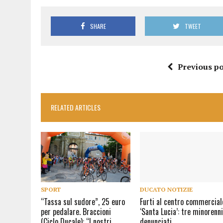
SHARE
TWEET
Previous po
RELATED ARTICLES
SPORT
DUCATO NOTIZIE
“Tassa sul sudore”, 25 euro
Furti al centro commercial
per pedalare. Braccioni
‘Santa Lucia’: tre minorenn
(Ciclo Ducale): “I nostri
denunciati