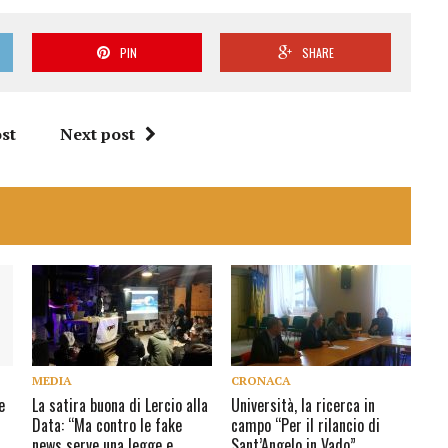
PIN
SHARE
st
Next post
MEDIA
CRONACA
e
La satira buona di Lercio alla
Università, la ricerca in
i
Data: “Ma contro le fake
campo “Per il rilancio di
news serve una legge e
Sant’Angelo in Vado”