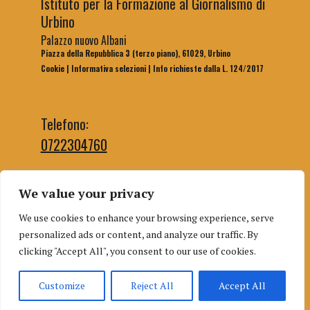
Istituto per la Formazione al Giornalismo di
Urbino
Palazzo nuovo Albani
Piazza della Repubblica 3 (terzo piano), 61029, Urbino
Cookie
|
Informativa selezioni
|
Info richieste dalla L. 124/2017
Telefono:
0722304760
We value your privacy
Email segreteria:
We use cookies to enhance your browsing experience, serve
segreteriaifg@uniurb.it
personalized ads or content, and analyze our traffic. By
Email redazione:
clicking "Accept All", you consent to our use of cookies.
redazioneifgurbino@gmail.com
Customize
Reject All
Accept All