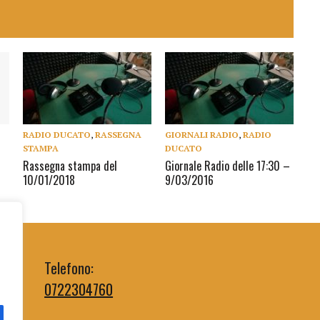
RADIO DUCATO
,
RASSEGNA
GIORNALI RADIO
,
RADIO
STAMPA
DUCATO
Rassegna stampa del
Giornale Radio delle 17:30 –
10/01/2018
9/03/2016
Telefono:
0722304760