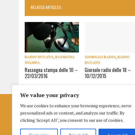
RELATED ARTICLES
RADIO DUCATO
,
RASSEGNA
GIORNALI RADIO
,
RADIO
STAMPA
DUCATO
Rassegna stampa delle 10 –
Giornale radio delle 18 –
22/03/2016
10/12/2015
We value your privacy
We use cookies to enhance your browsing experience, serve
Istituto per la Formazione al Giornalismo
personalized ads or content, and analyze our traffic. By
di Urbino
clicking "Accept All", you consent to our use of cookies.
Palazzo nuovo Albani
Piazza della Repubblica 3 (terzo piano), 61029, Urbino