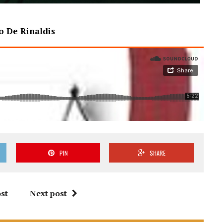
o De Rinaldis
PIN
SHARE
st
Next post