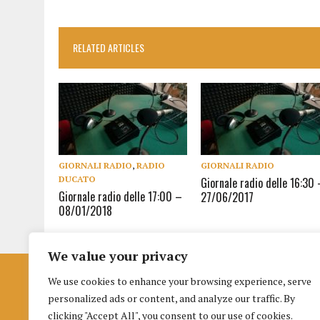
RELATED ARTICLES
GIORNALI RADIO
,
RADIO
GIORNALI RADIO
DUCATO
Giornale radio delle 16:30 
Giornale radio delle 17:00 –
27/06/2017
08/01/2018
We value your privacy
We use cookies to enhance your browsing experience, serve
Istituto per la Formazione al Giornalismo
personalized ads or content, and analyze our traffic. By
di Urbino
clicking "Accept All", you consent to our use of cookies.