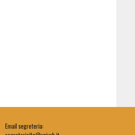
Email segreteria:
segreteriaifg@uniurb.it