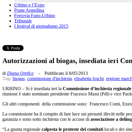
Urbino e l’Expo
Ponte Armellina
Ferrovia Fano-Urbino
Tribunale
I festival di giornalismo 2015
Autorizzazioni al biogas, insediata ieri Co
di
Diana Orefice
- Pubblicato il 8/05/2013
Tag:
biogas
,
commissione d'inchiesta
,
elisabetta foschi
,
regione marc
URBINO – Si è insediata ieri la
Commissione d’inchiesta regionale
riunione è stato nominato presidente Fracesco Massi (Pdl) e vice Paol
Gli altri componenti della commissione sono: Francesco Comi, Enzo G
La commissione ha il compito di fare luce sui presunti illeciti nelle pr
garanzia e sono sotto inchiesta con le accuse di
associazione a delinq
“La giunta regionale
calpesta le proteste dei comitati
locali e dei sin