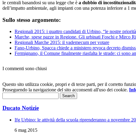
le centrali basandosi su una legge che è
a dubbio di incostituzionalit
dell’impatto ambientale, agli impianti con una potenza inferiore a 1 m
Sullo stesso argomento:
Regionali 2015: i quattro candidati di Urbino, “le nostre priorità 
Marche, spese pazze in Regione. Gli urbinati Foschi e Mirco Ricc
Regionali Marche 2015: il vademecum per votare
Fano-Urbino, Spacca chiede a ministero revoca decreto dismiss
Fermignano, il Comune finalmente riasfalta le strade: ci sono a
I commenti sono chiusi
Questo sito utilizza cookie, propri e di terze parti, per il corretto fu
Proseguendo la navigazione del sito acconsenti all'uso dei cookie.
Inf
Ducato Notizie
Ifg Urbino: le attività della scuola riprenderanno a novembre 2
6 mag 2015