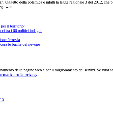
à
“. Oggetto della polemica è infatti la legge regionale 3 del 2012, che 
ega watt.
per il territorio”
i tra i 66 politici indagati
ione ferrovia
ncora le buche del nevone
nzionamento delle pagine web e per il miglioramento dei servizi. Se vuoi s
ormativa sulla privacy
015