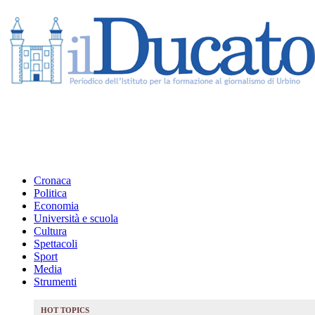
Cronaca
Politica
Economia
Università e scuola
Cultura
Spettacoli
Sport
Media
Strumenti
HOT TOPICS