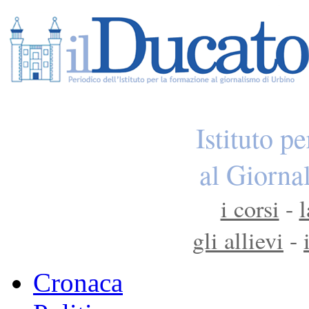
Istituto p
al Giorna
i corsi
-
l
gli allievi
-
Cronaca