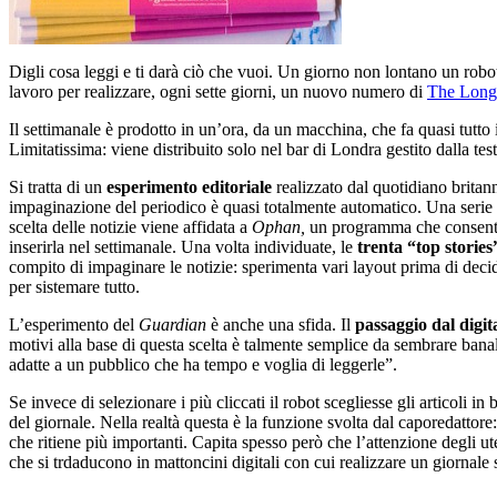
Digli cosa leggi e ti darà ciò che vuoi. Un giorno non lontano un robo
lavoro per realizzare, ogni sette giorni, un nuovo numero di
The Long
Il settimanale è prodotto in un’ora, da un macchina, che fa quasi tutto il
Limitatissima: viene distribuito solo nel bar di Londra gestito dalla tes
Si tratta di un
esperimento editoriale
realizzato dal quotidiano britan
impaginazione del periodico è quasi totalmente automatico. Una serie di
scelta delle notizie viene affidata a
Ophan,
un programma che consente 
inserirla nel settimanale. Una volta individuate, le
trenta “top stories
compito di impaginare le notizie: sperimenta vari layout prima di deci
per sistemare tutto.
L’esperimento del
Guardian
è anche una sfida. Il
passaggio dal digit
motivi alla base di questa scelta è talmente semplice da sembrare ban
adatte a un pubblico che ha tempo e voglia di leggerle”.
Se invece di selezionare i più cliccati il robot scegliesse gli articoli i
del giornale. Nella realtà questa è la funzione svolta dal caporedattore
che ritiene più importanti. Capita spesso però che l’attenzione degli ute
che si trdaducono in mattoncini digitali con cui realizzare un giornale 