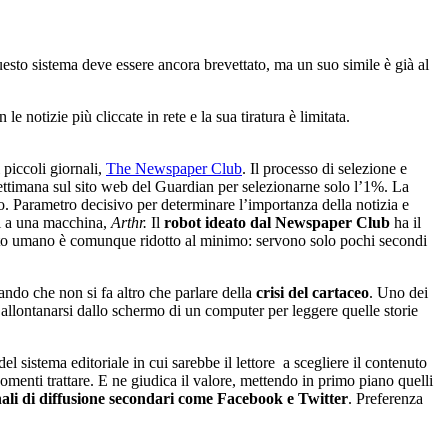
uesto sistema deve essere ancora brevettato, ma un suo simile è già al
e notizie più cliccate in rete e la sua tiratura è limitata.
piccoli giornali,
The Newspaper Club
. Il processo di selezione e
settimana sul sito web del Guardian per selezionarne solo l’1%. La
. Parametro decisivo per determinare l’importanza della notizia e
ti a una macchina,
Arthr.
Il
robot ideato dal Newspaper Club
ha il
rvento umano è comunque ridotto al minimo: servono solo pochi secondi
ndo che non si fa altro che parlare della
crisi del cartaceo
. Uno dei
llontanarsi dallo schermo di un computer per leggere quelle storie
del sistema editoriale in cui sarebbe il lettore a scegliere il contenuto
gomenti trattare. E ne giudica il valore, mettendo in primo piano quelli
ali di diffusione secondari come Facebook e Twitter
. Preferenza