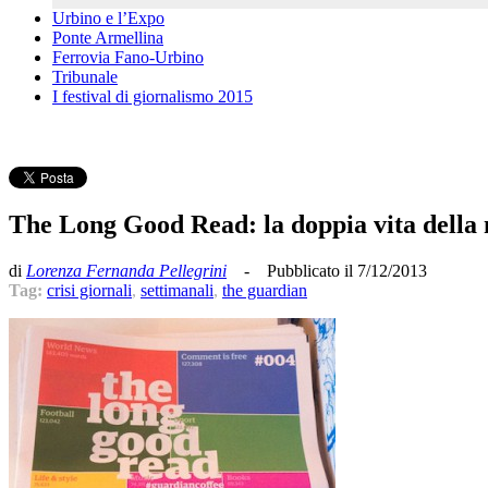
Urbino e l’Expo
Ponte Armellina
Ferrovia Fano-Urbino
Tribunale
I festival di giornalismo 2015
The Long Good Read: la doppia vita della no
di
Lorenza Fernanda Pellegrini
- Pubblicato il 7/12/20
Tag:
crisi giornali
,
settimanali
,
the guardian