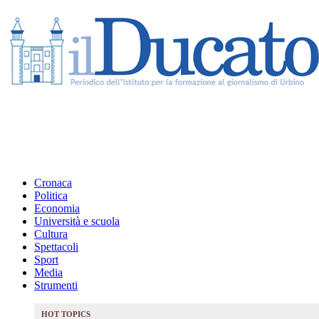
Cronaca
Politica
Economia
Università e scuola
Cultura
Spettacoli
Sport
Media
Strumenti
HOT TOPICS