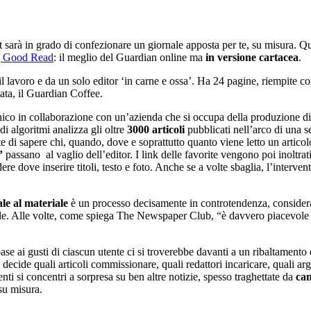
t sarà in grado di confezionare un giornale apposta per te, su misura. Q
 Good Read
: il meglio del Guardian online ma
in versione cartacea
.
 lavoro e da un solo editor ‘in carne e ossa’. Ha 24 pagine, riempite con l
tata, il Guardian Coffee.
nico in collaborazione con un’azienda che si occupa della produzione di 
 algoritmi analizza gli oltre
3000 articoli
pubblicati nell’arco di una 
di sapere chi, quando, dove e soprattutto quanto viene letto un articolo
”
passano al vaglio dell’editor. I link delle favorite vengono poi inoltra
dere dove inserire titoli, testo e foto. Anche se a volte sbaglia, l’inte
ale al materiale
è un processo decisamente in controtendenza, considera
ale. Alle volte, come spiega The Newspaper Club, “è davvero piacevole a
n base ai gusti di ciascun utente ci si troverebbe davanti a un ribaltamento 
: decide quali articoli commissionare, quali redattori incaricare, quali ar
nti si concentri a sorpresa su ben altre notizie, spesso traghettate da
can
su misura.