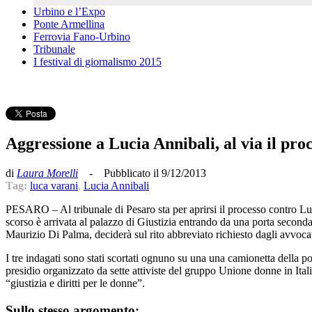
Urbino e l’Expo
Ponte Armellina
Ferrovia Fano-Urbino
Tribunale
I festival di giornalismo 2015
Aggressione a Lucia Annibali, al via il pro
di
Laura Morelli
- Pubblicato il 9/12/2013
Tag:
luca varani
,
Lucia Annibali
PESARO – Al tribunale di Pesaro sta per aprirsi il processo contro Luc
scorso è arrivata al palazzo di Giustizia entrando da una porta seconda
Maurizio Di Palma, deciderà sul rito abbreviato richiesto dagli avvocat
I tre indagati sono stati scortati ognuno su una una camionetta della pol
presidio organizzato da sette attiviste del gruppo Unione donne in Itali
“giustizia e diritti per le donne”.
Sullo stesso argomento: