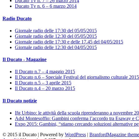
Ducato Tv n. 7 – 26 marzo 2014
Ducato Tv n. 6 – 6 marzo 2014
Radio Ducato
Giornale radio delle 17:30 del 05/05/2015
Giornale radio delle 12:30 del 05/05/2015
Giornale radio delle 17:30 e delle 17.45 del 04/05/2015
Giornale radio delle 12:30 del 04/05/2015
Il Ducato - Magazine
Il Ducato n.7 – 4 maggio 2015
Il Ducato n.6 – Speciale Festival del giornalismo culturale 2015
Il Ducato n.5 – 3 aprile 2015
Il Ducato n.4 – 20 marzo 2015
Il Ducato notizie
Ifg Urbino: le attività della scuola riprenderanno a novembre 2
Adsl Montesoffio: Gambini conferma l’accordo tra Esaway e C
Expo 2015: Gambini, “stiamo cercando soluzioni alternative pe
© 2015 il Ducato | Powered by
WordPress
|
BranfordMagazine them