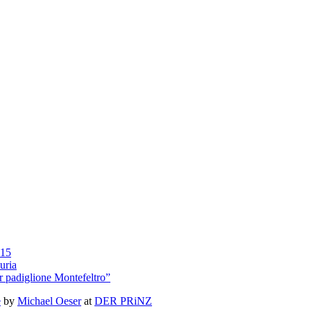
015
uria
r padiglione Montefeltro”
e
by
Michael Oeser
at
DER PRiNZ