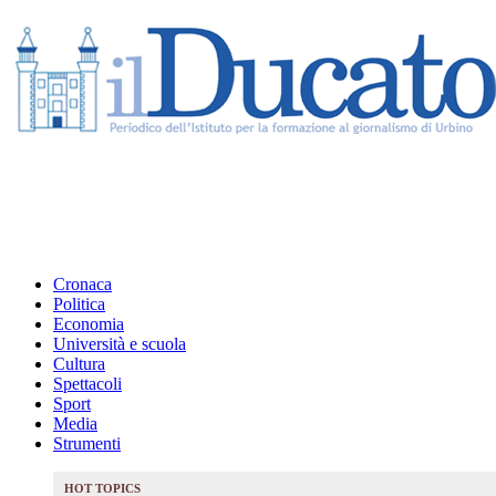
Cronaca
Politica
Economia
Università e scuola
Cultura
Spettacoli
Sport
Media
Strumenti
HOT TOPICS