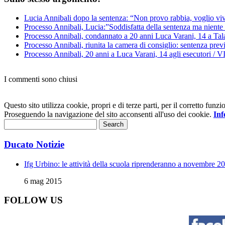
Lucia Annibali dopo la sentenza: “Non provo rabbia, voglio vi
Processo Annibali, Lucia:”Soddisfatta della sentenza ma niente 
Processo Annibali, condannato a 20 anni Luca Varani, 14 a Tal
Processo Annibali, riunita la camera di consiglio: sentenza previ
Processo Annibali, 20 anni a Luca Varani, 14 agli esecutori /
I commenti sono chiusi
Questo sito utilizza cookie, propri e di terze parti, per il corretto fu
Proseguendo la navigazione del sito acconsenti all'uso dei cookie.
Inf
Ducato Notizie
Ifg Urbino: le attività della scuola riprenderanno a novembre 2
6 mag 2015
FOLLOW US