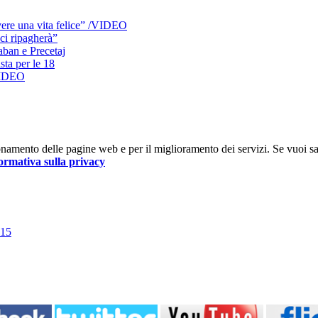
vere una vita felice” /VIDEO
ci ripagherà”
aban e Precetaj
sta per le 18
 VIDEO
nzionamento delle pagine web e per il miglioramento dei servizi. Se vuoi s
ormativa sulla privacy
015