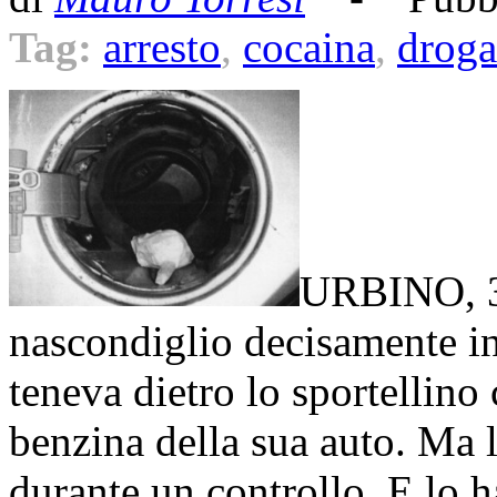
Tag:
arresto
,
cocaina
,
droga
URBINO, 3
nascondiglio decisamente in
teneva dietro lo sportellino
benzina della sua auto. Ma la
durante un controllo. E lo ha