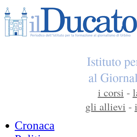
Istituto p
al Giorna
i corsi
-
l
gli allievi
-
Cronaca