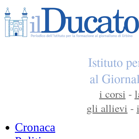
Istituto p
al Giorna
i corsi
-
l
gli allievi
-
Cronaca