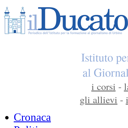
Istituto p
al Giorna
i corsi
-
l
gli allievi
-
Cronaca