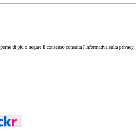
aperne di più o negare il consenso consulta l'informativa sulla privacy.