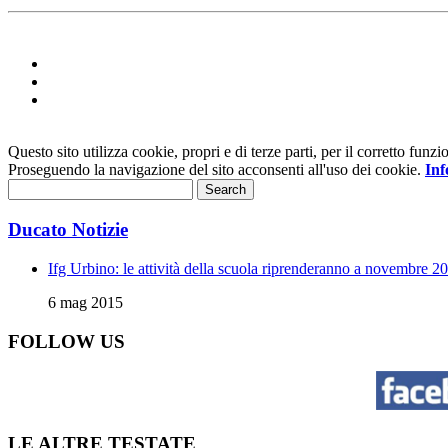
Questo sito utilizza cookie, propri e di terze parti, per il corretto fu
Proseguendo la navigazione del sito acconsenti all'uso dei cookie.
Inf
Ducato Notizie
Ifg Urbino: le attività della scuola riprenderanno a novembre 2
6 mag 2015
FOLLOW US
LE ALTRE TESTATE