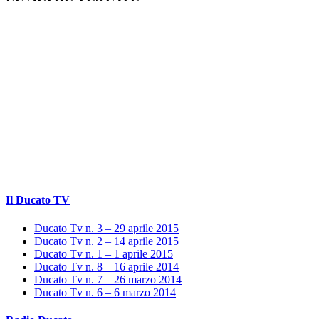
Il Ducato TV
Ducato Tv n. 3 – 29 aprile 2015
Ducato Tv n. 2 – 14 aprile 2015
Ducato Tv n. 1 – 1 aprile 2015
Ducato Tv n. 8 – 16 aprile 2014
Ducato Tv n. 7 – 26 marzo 2014
Ducato Tv n. 6 – 6 marzo 2014