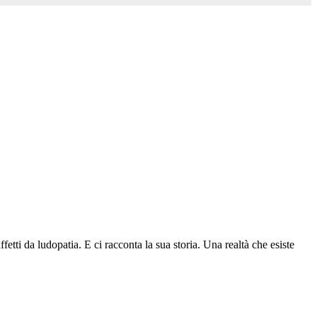
tti da ludopatia. E ci racconta la sua storia. Una realtà che esiste