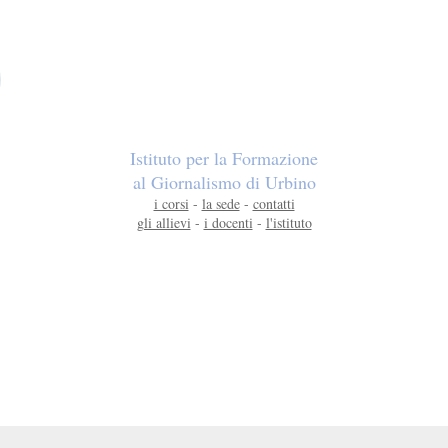
Istituto per la Formazione
al Giornalismo di Urbino
i corsi
-
la sede
-
contatti
gli allievi
-
i docenti
-
l'istituto