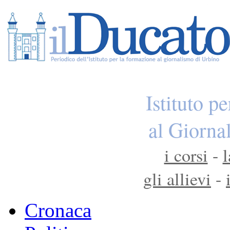
Istituto p
al Giorna
i corsi
-
l
gli allievi
-
Cronaca