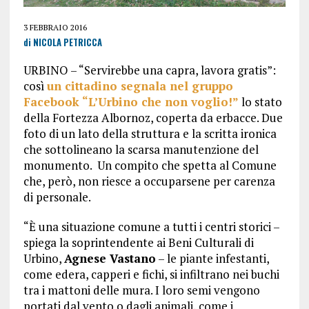
3 FEBBRAIO 2016
di NICOLA PETRICCA
URBINO – “Servirebbe una capra, lavora gratis”:
così
un cittadino segnala nel gruppo
Facebook “L’Urbino che non voglio!”
lo stato
della Fortezza Albornoz, coperta da erbacce. Due
foto di un lato della struttura e la scritta ironica
che sottolineano la scarsa manutenzione del
monumento. Un compito che spetta al Comune
che, però, non riesce a occuparsene per carenza
di personale.
“È una situazione comune a tutti i centri storici –
spiega la soprintendente ai Beni Culturali di
Urbino,
Agnese Vastano
– le piante infestanti,
come edera, capperi e fichi, si infiltrano nei buchi
tra i mattoni delle mura. I loro semi vengono
portati dal vento o dagli animali, come i