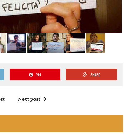
PIN
SHARE
st
Next post