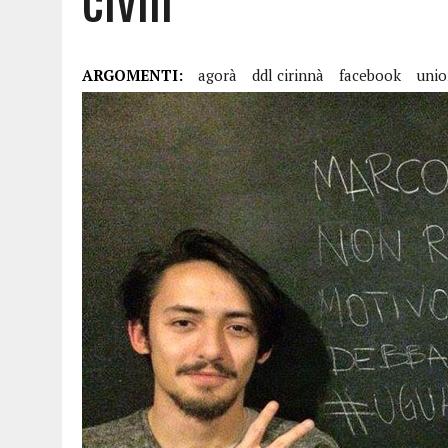
ARGOMENTI:
agorà
ddl cirinnà
facebook
union