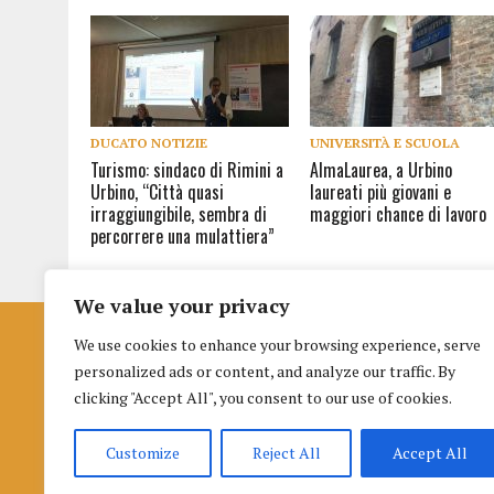
DUCATO NOTIZIE
UNIVERSITÀ E SCUOLA
Turismo: sindaco di Rimini a
AlmaLaurea, a Urbino
Urbino, “Città quasi
laureati più giovani e
irraggiungibile, sembra di
maggiori chance di lavoro
percorrere una mulattiera”
We value your privacy
We use cookies to enhance your browsing experience, serve
Istituto per la Formazione al Giornalismo
personalized ads or content, and analyze our traffic. By
di Urbino
clicking "Accept All", you consent to our use of cookies.
Palazzo nuovo Albani
Piazza della Repubblica 3 (terzo piano), 61029, Urbino
Customize
Reject All
Accept All
Cookie
|
Informativa selezioni
|
Info richieste dalla L. 124/2017