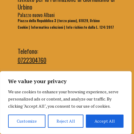
Urbino
Palazzo nuovo Albani
Piazza della Repubblica 3 (terzo piano), 61029, Urbino
Cookie
|
Informativa selezioni
|
Info richieste dalla L. 124/2017
Telefono:
0722304760
We value your privacy
Email segreteria:
We use cookies to enhance your browsing experience, serve
segreteriaifg@uniurb.it
personalized ads or content, and analyze our traffic. By
Email redazione:
clicking "Accept All", you consent to our use of cookies.
redazioneifgurbino@gmail.com
Customize
Reject All
Accept All