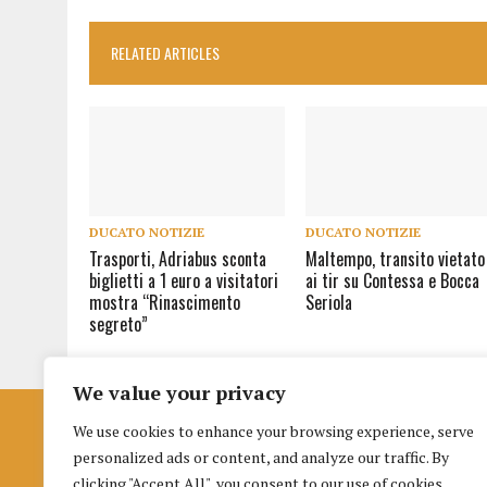
RELATED ARTICLES
DUCATO NOTIZIE
DUCATO NOTIZIE
Trasporti, Adriabus sconta
Maltempo, transito vietato
biglietti a 1 euro a visitatori
ai tir su Contessa e Bocca
mostra “Rinascimento
Seriola
segreto”
We value your privacy
We use cookies to enhance your browsing experience, serve
Istituto per la Formazione al Giornalismo
personalized ads or content, and analyze our traffic. By
di Urbino
clicking "Accept All", you consent to our use of cookies.