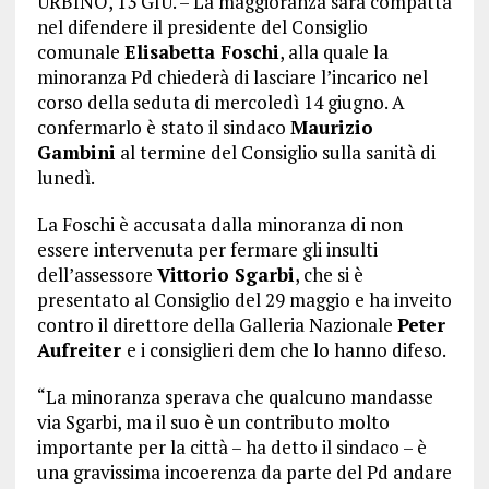
URBINO, 13 GIU. – La maggioranza sarà compatta
nel difendere il presidente del Consiglio
comunale
Elisabetta Foschi
, alla quale la
minoranza Pd chiederà di lasciare l’incarico nel
corso della seduta di mercoledì 14 giugno. A
confermarlo è stato il sindaco
Maurizio
Gambini
al termine del Consiglio sulla sanità di
lunedì.
La Foschi è accusata dalla minoranza di non
essere intervenuta per fermare gli insulti
dell’assessore
Vittorio Sgarbi
, che si è
presentato al Consiglio del 29 maggio e ha inveito
contro il direttore della Galleria Nazionale
Peter
Aufreiter
e i consiglieri dem che lo hanno difeso.
“La minoranza sperava che qualcuno mandasse
via Sgarbi, ma il suo è un contributo molto
importante per la città – ha detto il sindaco – è
una gravissima incoerenza da parte del Pd andare