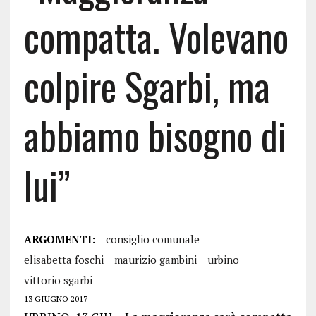
compatta. Volevano
colpire Sgarbi, ma
abbiamo bisogno di
lui”
ARGOMENTI:
consiglio comunale
elisabetta foschi
maurizio gambini
urbino
vittorio sgarbi
13 GIUGNO 2017