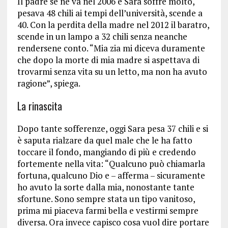
Il padre se ne va nel 2006 e Sara soffre molto,
pesava 48 chili ai tempi dell’università, scende a
40. Con la perdita della madre nel 2012 il baratro,
scende in un lampo a 32 chili senza neanche
rendersene conto. “Mia zia mi diceva duramente
che dopo la morte di mia madre si aspettava di
trovarmi senza vita su un letto, ma non ha avuto
ragione”, spiega.
La rinascita
Dopo tante sofferenze, oggi Sara pesa 37 chili e si
è saputa rialzare da quel male che le ha fatto
toccare il fondo, mangiando di più e credendo
fortemente nella vita: “Qualcuno può chiamarla
fortuna, qualcuno Dio e – afferma – sicuramente
ho avuto la sorte dalla mia, nonostante tante
sfortune. Sono sempre stata un tipo vanitoso,
prima mi piaceva farmi bella e vestirmi sempre
diversa. Ora invece capisco cosa vuol dire portare