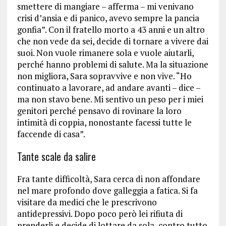
smettere di mangiare – afferma – mi venivano
crisi d’ansia e di panico, avevo sempre la pancia
gonfia”.
Con il fratello morto a 43 anni e un altro
che non vede da sei, decide di tornare a vivere dai
suoi. Non vuole rimanere sola e vuole aiutarli,
perché hanno problemi di salute. Ma la situazione
non migliora, Sara sopravvive e non vive. “Ho
continuato a lavorare, ad andare avanti – dice –
ma non stavo bene. Mi sentivo un peso per i miei
genitori perché pensavo di rovinare la loro
intimità di coppia, nonostante facessi tutte le
faccende di casa”.
Tante scale da salire
Fra tante difficoltà, Sara cerca di non affondare
nel mare profondo dove galleggia a fatica. Si fa
visitare da medici che le prescrivono
antidepressivi. Dopo poco però lei rifiuta di
prenderli e decide di lottare da sola, contro tutto