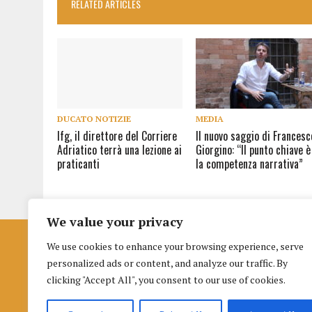
RELATED ARTICLES
DUCATO NOTIZIE
MEDIA
Ifg, il direttore del Corriere
Il nuovo saggio di Francesc
Adriatico terrà una lezione ai
Giorgino: “Il punto chiave è
praticanti
la competenza narrativa”
We value your privacy
We use cookies to enhance your browsing experience, serve
Istituto per la Formazione al Giornalismo
personalized ads or content, and analyze our traffic. By
di Urbino
clicking "Accept All", you consent to our use of cookies.
Palazzo nuovo Albani