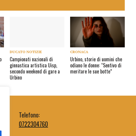
DUCATO NOTIZIE
CRONACA
o
Campionati nazionali di
Urbino, storie di uomini che
ginnastica artistica Uisp,
odiano le donne: “Sentivo di
secondo weekend di gare a
meritare le sue botte”
Urbino
Telefono:
0722304760