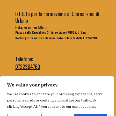
Istituto per la Formazione al Giornalismo di
Urbino
Palazzo nuovo Albani
Piazza della Repubblica 3 (terzo piano), 61029, Urbino
Cookie
|
Informativa selezioni
|
Info richieste dalla L. 124/2017
Telefono:
0722304760
We value your privacy
Email segreteria:
We use cookies to enhance your browsing experience, serve
segreteriaifg@uniurb.it
personalized ads or content, and analyze our traffic. By
Email redazione:
clicking "Accept All", you consent to our use of cookies.
redazioneifgurbino@gmail.com