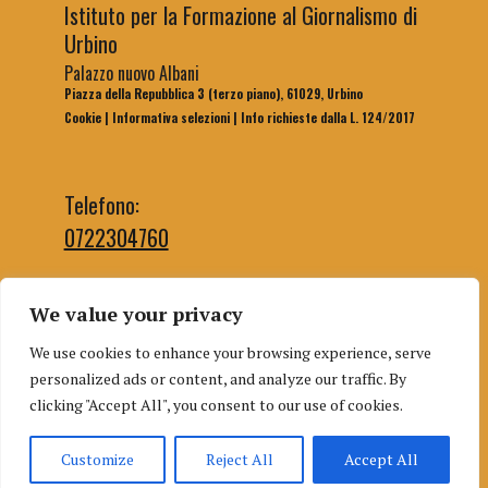
Istituto per la Formazione al Giornalismo di
Urbino
Palazzo nuovo Albani
Piazza della Repubblica 3 (terzo piano), 61029, Urbino
Cookie
|
Informativa selezioni
|
Info richieste dalla L. 124/2017
Telefono:
0722304760
We value your privacy
Email segreteria:
We use cookies to enhance your browsing experience, serve
segreteriaifg@uniurb.it
personalized ads or content, and analyze our traffic. By
Email redazione:
clicking "Accept All", you consent to our use of cookies.
redazioneifgurbino@gmail.com
Customize
Reject All
Accept All