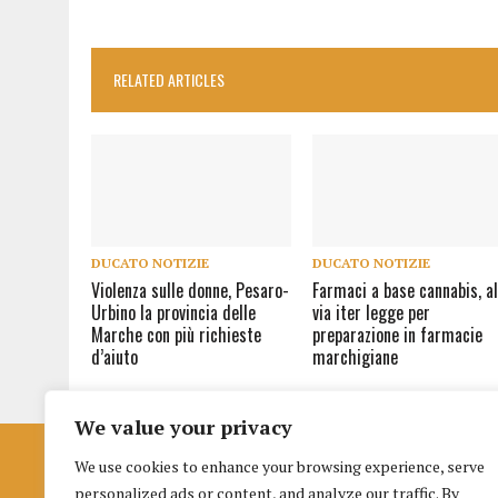
RELATED ARTICLES
DUCATO NOTIZIE
DUCATO NOTIZIE
Violenza sulle donne, Pesaro-
Farmaci a base cannabis, a
Urbino la provincia delle
via iter legge per
Marche con più richieste
preparazione in farmacie
d’aiuto
marchigiane
We value your privacy
We use cookies to enhance your browsing experience, serve
Istituto per la Formazione al Giornalismo
personalized ads or content, and analyze our traffic. By