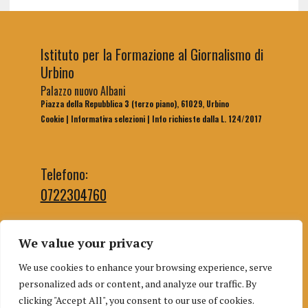
Istituto per la Formazione al Giornalismo di
Urbino
Palazzo nuovo Albani
Piazza della Repubblica 3 (terzo piano), 61029, Urbino
Cookie
|
Informativa selezioni
|
Info richieste dalla L. 124/2017
Telefono:
0722304760
We value your privacy
Email segreteria:
We use cookies to enhance your browsing experience, serve
segreteriaifg@uniurb.it
personalized ads or content, and analyze our traffic. By
Email redazione:
clicking "Accept All", you consent to our use of cookies.