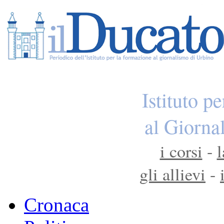
Istituto p
al Giorna
i corsi
-
l
gli allievi
-
Cronaca