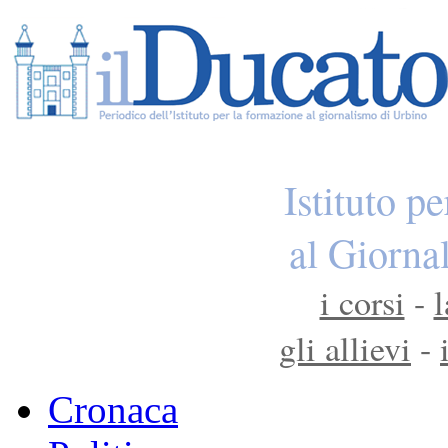
Istituto p
al Giorna
i corsi
-
l
gli allievi
-
Cronaca