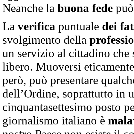
Neanche la
buona fede
può 
La
verifica
puntuale
dei fat
svolgimento della
professio
un servizio al cittadino che
libero. Muoversi eticament
però, può presentare qualche
dell’Ordine, soprattutto in 
cinquantasettesimo posto per
giornalismo italiano è
mala
nostro Paese non esiste il c