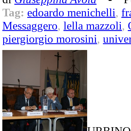
Tag:
edoardo menichelli
,
fr
Messaggero
,
lella mazzoli
,
piergiorgio morosini
,
univer
URBINO –