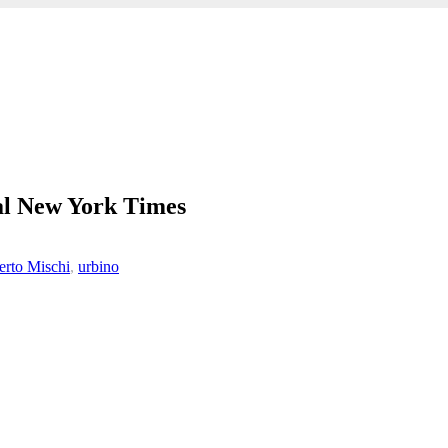
 al New York Times
/2014
rto Mischi
,
urbino