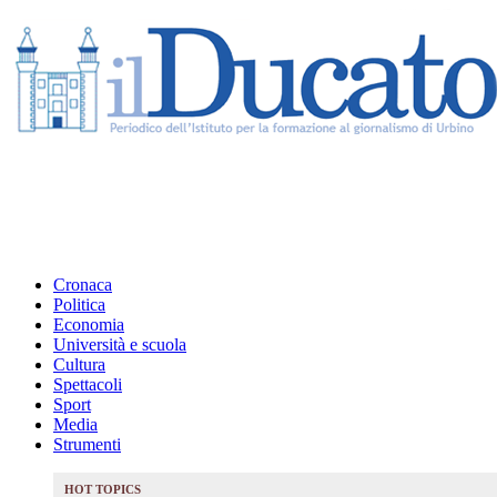
Cronaca
Politica
Economia
Università e scuola
Cultura
Spettacoli
Sport
Media
Strumenti
HOT TOPICS