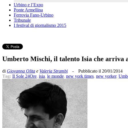
Urbino e l’Expo
Ponte Armellina
Ferrovia Fano-Urbino
Tribunale
I festival di giornalismo 2015
Umberto Mischi, il talento Isia che arriva
di
Giovanna Olita
e
Valeria Strambi
- Pubblicato il 20/01
Tag:
Il Sole 24Ore
,
isia
,
le monde
,
new york times
,
new yorker
,
Umbe