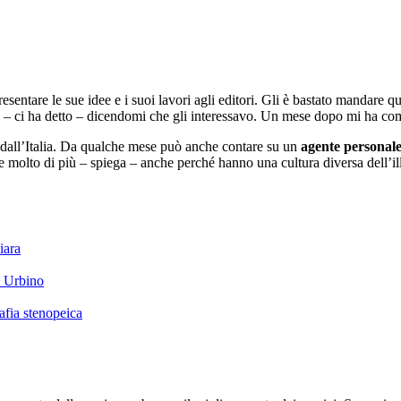
resentare le sue idee e i suoi lavori agli editori. Gli è bastato mandare 
 – ci ha detto – dicendomi che gli interessavo. Un mese dopo mi ha com
i dall’Italia. Da qualche mese può anche contare su un
agente personal
fre molto di più – spiega – anche perché hanno una cultura diversa dell’i
iara
e Urbino
afia stenopeica