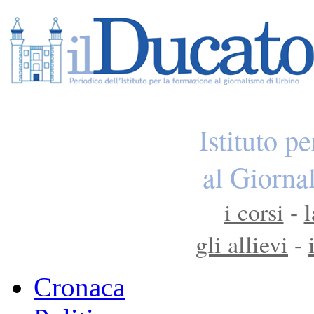
Istituto p
al Giorna
i corsi
-
l
gli allievi
-
Cronaca