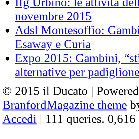
Ifg Urbino: le attività de
novembre 2015
Adsl Montesoffio: Gambi
Esaway e Curia
Expo 2015: Gambini, “st
alternative per padiglion
© 2015 il Ducato | Powere
BranfordMagazine theme
b
Accedi
| 111 queries. 0,616