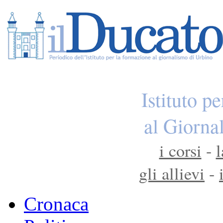
Istituto p
al Giorna
i corsi
-
l
gli allievi
-
Cronaca