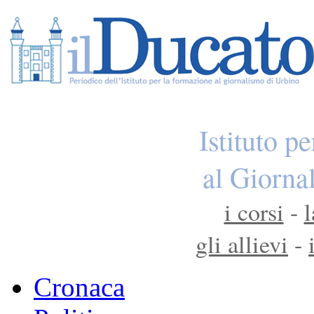
Istituto p
al Giorna
i corsi
-
l
gli allievi
-
Cronaca