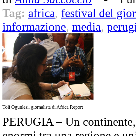
Tag:
africa
,
festival del gio
informazione
,
media
,
perug
Toli Ogunlesi, giornalista di Africa Report
PERUGIA – Un continente, 54
enormi tra una regione e un’