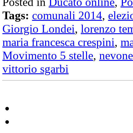
Posted in
Ducato online
,
Po
Tags:
comunali 2014
,
elezi
Giorgio Londei
,
lorenzo te
maria francesca crespini
,
ma
Movimento 5 stelle
,
nevone
vittorio sgarbi