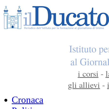
Istituto p
al Giorna
i corsi
-
l
gli allievi
-
Cronaca