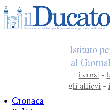
Istituto p
al Giorna
i corsi
-
l
gli allievi
-
Cronaca