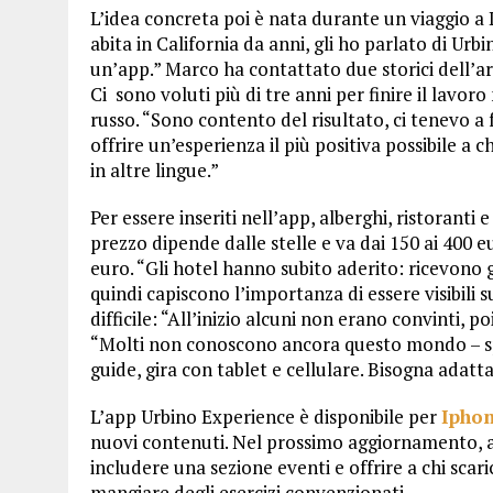
L’idea concreta poi è nata durante un viaggio a
abita in California da anni, gli ho parlato di Urb
un’app.” Marco ha contattato due storici dell’art
Ci sono voluti più di tre anni per finire il lavoro
russo. “Sono contento del risultato, ci tenevo a 
offrire un’esperienza il più positiva possibile a c
in altre lingue.”
Per essere inseriti nell’app, alberghi, ristoranti
prezzo dipende dalle stelle e va dai 150 ai 400 eur
euro. “Gli hotel hanno subito aderito: ricevono 
quindi capiscono l’importanza di essere visibili s
difficile: “All’inizio alcuni non erano convinti, 
“Molti non conoscono ancora questo mondo – spi
guide, gira con tablet e cellulare. Bisogna adatta
L’app Urbino Experience è disponibile per
Ipho
nuovi contenuti. Nel prossimo aggiornamento, ad
includere una sezione eventi e offrire a chi scar
mangiare degli esercizi convenzionati.