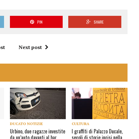
PIN
SHARE
st
Next post
DUCATO NOTIZIE
CULTURA
Urbino, due ragazze investite
I graffiti di Palazzo Ducale,
da un’auto davanti al bar
secoli di storie incisi nella