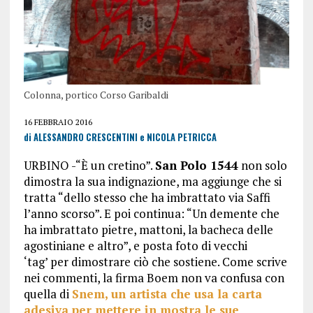
Colonna, portico Corso Garibaldi
16 FEBBRAIO 2016
di ALESSANDRO CRESCENTINI e NICOLA PETRICCA
URBINO -“È un cretino”.
San Polo 1544
non solo
dimostra la sua indignazione, ma aggiunge che si
tratta “dello stesso che ha imbrattato via Saffi
l’anno scorso”. E poi continua: “Un demente che
ha imbrattato pietre, mattoni, la bacheca delle
agostiniane e altro”, e posta foto di vecchi
‘tag’ per dimostrare ciò che sostiene. Come scrive
nei commenti, la firma Boem non va confusa con
quella di
Snem, un artista che usa la carta
adesiva per mettere in mostra le sue