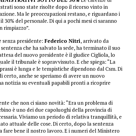
strati sono state risolte dopo il ricorso vinto in
azione. Ma le preoccupazioni restano, e riguardano i
il 30% del personale. Di qui a pochi mesi ci saranno
n rimpiazzo”.
o è senza presidente:
Federico Nitri
, arrivato da
a sentenza che ha salvato la sede, ha terminato il suo
ttesa del nuovo presidente è il giudice Cigliola, lo
uale il tribunale è sopravvissuto. E che spiega: “La
 prassi è lunga e le tempistiche dipendono dal Csm. Di
di certo, anche se speriamo di avere un nuovo
 notizia su eventuali papabili pronti a ricoprire
ente che non ci siano novità: “Era un problema di
rbino è uno dei due capoluoghi della provincia di
essaria. Viviamo un periodo di relativa tranquillità, e
tato attuale delle cose. Di certo, dopo la sentenza
 fare bene il nostro lavoro. E i numeri del Ministero