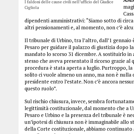
I faldoni delle cause civili nell’ufficio del Giudice
magi
Cigliola
Cass
dipendenti amministrativi: “Siamo sotto di circa 
altri pensionamenti e, al momento, non c’è alcu
Il tribunale di Urbino, tra l’altro, dall’1 gennai
Pesaro per guidare il palazzo di giustizia dopo l
mandato lo scorso 31 dicembre. A sostituirlo in a
stesso che aveva presentato il ricorso grazie al q
procedura è stata aperta a luglio. Purtroppo, la
solito ci vuole almeno un anno, ma non è nulla 
presidente entro l’estate. Non c’è ancora nessuna
questo ruolo”.
Sul rischio chiusura, invece, sembra fortunatam
legittimità costituzionale, dal momento che a U
Pesaro e Urbino e la presenza del tribunale è nec
un’ipotesi di chiusura non è immaginabile allo s
della Corte costituzionale, abbiamo continuato a