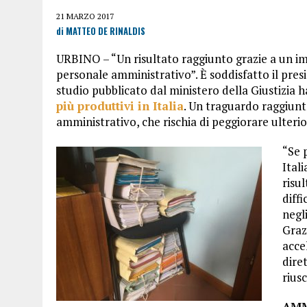
21 MARZO 2017
di MATTEO DE RINALDIS
URBINO – “Un risultato raggiunto grazie a un i
personale amministrativo”. È soddisfatto il pre
studio pubblicato dal ministero della Giustizia h
più produttivi in Italia
. Un traguardo raggiun
amministrativo, che rischia di peggiorare ulteri
“Se 
Itali
risu
diff
negl
Graz
acce
dire
rius
AMM