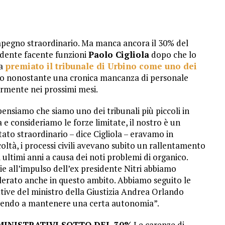
mpegno straordinario. Ma manca ancora il 30% del
sidente facente funzioni
Paolo Cigliola
dopo che lo
a
premiato il tribunale di Urbino come uno dei
to nonostante una cronica mancanza di personale
ormente nei prossimi mesi.
pensiamo che siamo uno dei tribunali più piccoli in
a e consideriamo le forze limitate, il nostro è un
ltato straordinario – dice Cigliola – eravamo in
icoltà, i processi civili avevano subito un rallentamento
i ultimi anni a causa dei noti problemi di organico.
ie all’impulso dell’ex presidente Nitri abbiamo
lerato anche in questo ambito. Abbiamo seguito le
ttive del ministro della Giustizia Andrea Orlando
cendo a mantenere una certa autonomia”.
INISTRATIVI SOTTO DEL 30%
Le carenze di