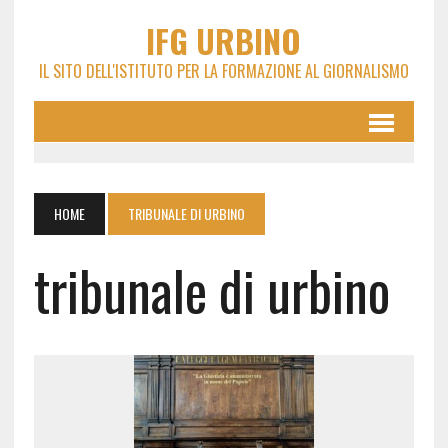
IFG URBINO
IL SITO DELL'ISTITUTO PER LA FORMAZIONE AL GIORNALISMO
HOME
TRIBUNALE DI URBINO
tribunale di urbino