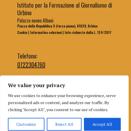
Istituto per la Formazione al Giornalismo di
Urbino
Palazzo nuovo Albani
Piazza della Repubblica 3 (terzo piano), 61029, Urbino
Cookie
|
Informativa selezioni
|
Info richieste dalla L. 124/2017
Telefono:
0722304760
We value your privacy
Email segreteria:
We use cookies to enhance your browsing experience, serve
segreteriaifg@uniurb.it
personalized ads or content, and analyze our traffic. By
Email redazione:
clicking "Accept All", you consent to our use of cookies.
redazioneifgurbino@gmail.com
Customize
Reject All
Accept All