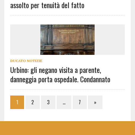
assolto per tenuità del fatto
DUCATO NOTIZIE
Urbino: gli negano visita a parente,
danneggia porta ospedale. Condannato
1
2
3
…
7
»