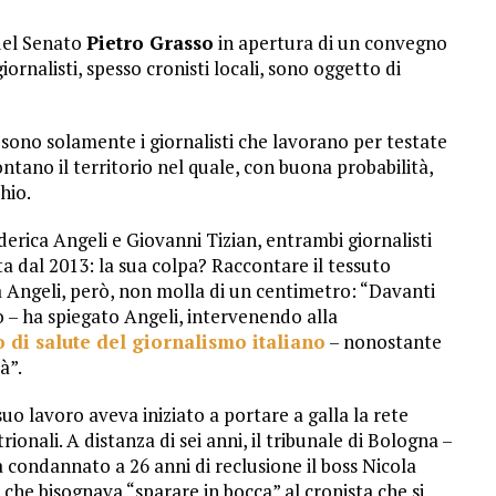
 del Senato
Pietro Grasso
in apertura di un convegno
giornalisti, spesso cronisti locali, sono oggetto di
 sono solamente i giornalisti che lavorano per testate
ntano il territorio nel quale, con buona probabilità,
hio.
ederica Angeli e Giovanni Tizian, entrambi giornalisti
a dal 2013: la sua colpa? Raccontare il tessuto
a Angeli, però, non molla di un centimetro: “Davanti
o – ha spiegato Angeli, intervenendo alla
 di salute del giornalismo italiano
– nonostante
à”.
 suo lavoro aveva iniziato a portare a galla la rete
ionali. A distanza di sei anni, il tribunale di Bologna –
 condannato a 26 anni di reclusione il boss Nicola
che bisognava “sparare in bocca” al cronista che si