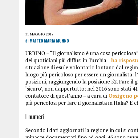
31 MAGGIO 2017
di MATTEO MARIA MUNNO
URBINO – “Il giornalismo è una cosa pericolosa”
dei quotidiani più diffusi in Turchia –
ha rispos
situazione di esule volontario lontano dal reg
luogo più pericoloso per essere un giornalista: l
posizioni, raggiungendo la posizione 52. Fare il 
‘sicuro’, non dappertutto: nel 2016 sono stati 41
contatore di quest’anno – a cura di
Ossigeno p
più pericolosi per fare il giornalista in Italia? E c
I numeri
Secondo i dati aggiornati la regione in cui si cont
minacce documentati fino ad oggi, 46 sono avvenu