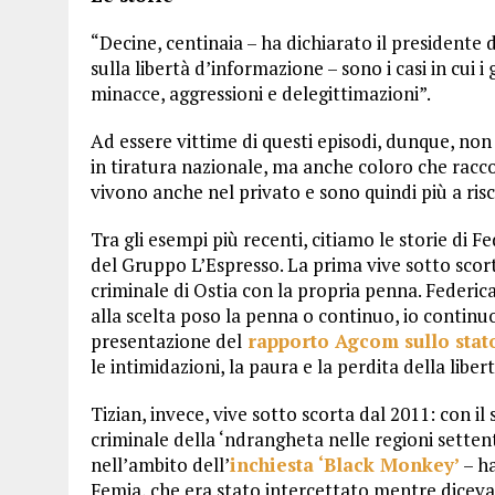
“Decine, centinaia – ha dichiarato il presidente
sulla libertà d’informazione – sono i casi in cui i 
minacce, aggressioni e delegittimazioni”.
Ad essere vittime di questi episodi, dunque, non
in tiratura nazionale, ma anche coloro che racco
vivono anche nel privato e sono quindi più a risc
Tra gli esempi più recenti, citiamo le storie di F
del Gruppo L’Espresso. La prima vive sotto scort
criminale di Ostia con la propria penna. Federic
alla scelta poso la penna o continuo, io continu
presentazione del
rapporto Agcom sullo stato
le intimidazioni, la paura e la perdita della libert
Tizian, invece, vive sotto scorta dal 2011: con il
criminale della ‘ndrangheta nelle regioni settentr
nell’ambito dell’
inchiesta ‘Black Monkey’
– ha
Femia, che era stato intercettato mentre diceva 