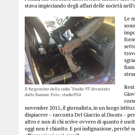
stava impicciando degli affari delle società nell’
Le m
sono
impor
form
sette
trov
sgra
fiam
stes
Rest
Il furgoncino della radio ‘Studio 93’ devastato
Giov
dalle fiamme. Foto: studio93.it
cors
novembre 2015, il giornalista, in un luogo istitu
dispiacere – racconta Del Giaccio al
Ducato
– per
altro e non di chi scrive ovvero di quanto è usci
oggi non è chiarito. E poi indignazione, perché n