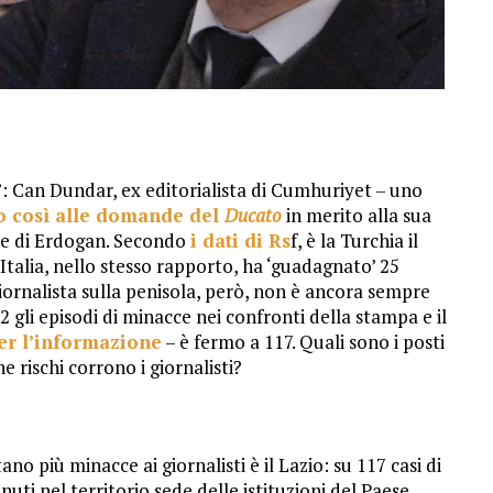
: Can Dundar, ex editorialista di Cumhuriyet – uno
to così alle domande del
Ducato
in merito alla sua
ime di Erdogan. Secondo
i dati di Rs
f, è la Turchia il
’Italia, nello stesso rapporto, ha ‘guadagnato’ 25
giornalista sulla penisola, però, non è ancora sempre
2 gli episodi di minacce nei confronti della stampa e il
er l’informazione
– è fermo a 117. Quali sono i posti
he rischi corrono i giornalisti?
ano più minacce ai giornalisti è il Lazio: su 117 casi di
ti nel territorio sede delle istituzioni del Paese.