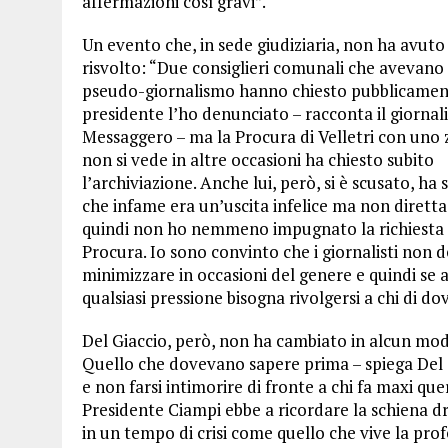
affermazioni così gravi”.
Un evento che, in sede giudiziaria, non ha avuto
risvolto: “Due consiglieri comunali che avevano 
pseudo-giornalismo hanno chiesto pubblicamente
presidente l’ho denunciato – racconta il giornali
Messaggero – ma la Procura di Velletri con uno 
non si vede in altre occasioni ha chiesto subito
l’archiviazione. Anche lui, però, si è scusato, ha
che infame era un’uscita infelice ma non diretta
quindi non ho nemmeno impugnato la richiesta 
Procura. Io sono convinto che i giornalisti non
minimizzare in occasioni del genere e quindi se a
qualsiasi pressione bisogna rivolgersi a chi di dov
Del Giaccio, però, non ha cambiato in alcun modo
Quello che dovevano sapere prima – spiega Del Gi
e non farsi intimorire di fronte a chi fa maxi que
Presidente Ciampi ebbe a ricordare la schiena d
in un tempo di crisi come quello che vive la pro