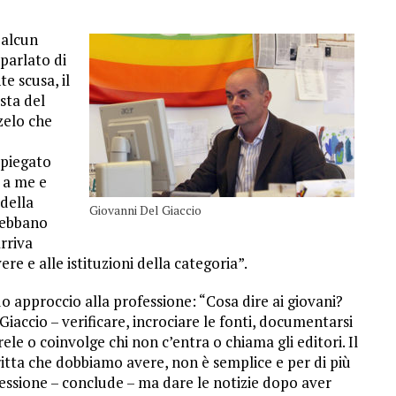
 alcun
parlato di
 scusa, il
sta del
zelo che
 spiegato
 a me e
della
Giovanni Del Giaccio
 debbano
rriva
ere e alle istituzioni della categoria”.
 approccio alla professione: “Cosa dire ai giovani?
accio – verificare, incrociare le fonti, documentarsi
rele o coinvolge chi non c’entra o chiama gli editori. Il
ritta che dobbiamo avere, non è semplice e per di più
fessione – conclude – ma dare le notizie dopo aver