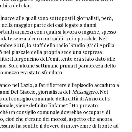
orbita del clan.
inacce alle quali sono sottoposti i giornalisti, però,
 nella maggior parte dei casi legate a danni
tanti ai mezzi con i quali si lavora o ingiurie, spesso
ulate senza alcun contraddittorio possibile. Nel
mbre 2016, lo staff della radio ‘Studio 93’ di Aprilia
ò nel piazzale della propria sede una sorpresa
dita: il furgoncino dell’emittente era stato dato alle
me. Solo alcune settimane prima il parabrezza dello
so mezzo era stato sfondato.
ando nel Lazio, a far riflettere è l’episodio accaduto a
anni Del Giaccio, giornalista del
Messaggero
. Nel
o del consiglio comunale della città di Anzio del 5
zionale, viene definito “infame”. “Ho provato
ché un consiglio comunale dovrebbe occuparsi di
to, cioè che c’erano dei morosi, aspetto che ancora
essuno ha sentito il dovere di intervenire di fronte ad