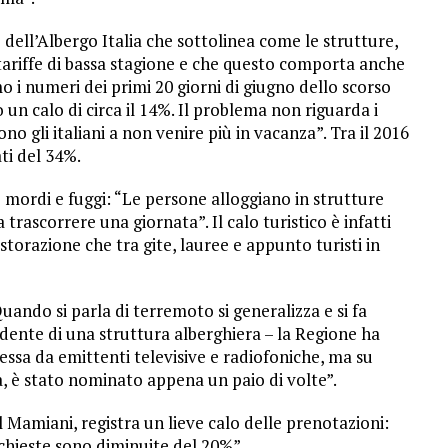
e dell’Albergo Italia che sottolinea come le strutture,
 tariffe di bassa stagione e che questo comporta anche
o i numeri dei primi 20 giorni di giugno dello scorso
un calo di circa il 14%. Il problema non riguarda i
no gli italiani a non venire più in vacanza”. Tra il 2016
ati del 34%.
o mordi e fuggi: “Le persone alloggiano in strutture
 trascorrere una giornata”. Il calo turistico è infatti
storazione che tra gite, lauree e appunto turisti in
uando si parla di terremoto si generalizza e si fa
dente di una struttura alberghiera – la Regione ha
ssa da emittenti televisive e radiofoniche, ma su
a, è stato nominato appena un paio di volte”.
 Mamiani, registra un lieve calo delle prenotazioni:
ichieste sono diminuite del 20%”.