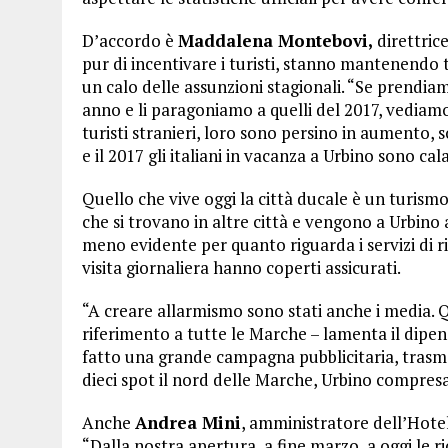
D’accordo è
Maddalena Montebovi,
direttric
pur di incentivare i turisti, stanno mantenendo
un calo delle assunzioni stagionali. “Se prendiam
anno e li paragoniamo a quelli del 2017, vediamo 
turisti stranieri, loro sono persino in aumento, so
e il 2017 gli italiani in vacanza a Urbino sono cal
Quello che vive oggi la città ducale è un turism
che si trovano in altre città e vengono a Urbino a
meno evidente per quanto riguarda i servizi di ri
visita giornaliera hanno coperti assicurati.
“A creare allarmismo sono stati anche i media. Q
riferimento a tutte le Marche – lamenta il dipen
fatto una grande campagna pubblicitaria, trasme
dieci spot il nord delle Marche, Urbino compres
Anche
Andrea Mini
, amministratore dell’Hotel
“Dalla nostra apertura, a fine marzo, a oggi le r