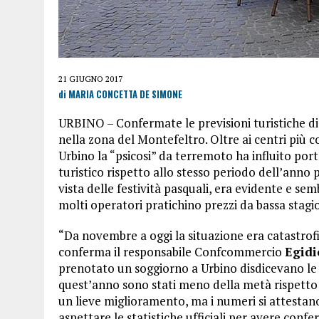
21 GIUGNO 2017
di MARIA CONCETTA DE SIMONE
URBINO – Confermate le previsioni turistiche di
nella zona del Montefeltro. Oltre ai centri più c
Urbino la “psicosi” da terremoto ha influito por
turistico rispetto allo stesso periodo dell’ann
vista delle festività pasquali, era evidente e s
molti operatori pratichino prezzi da bassa stagi
“Da novembre a oggi la situazione era catastrofi
conferma il responsabile Confcommercio
Egidi
prenotato un soggiorno a Urbino disdicevano le p
quest’anno sono stati meno della metà rispetto a
un lieve miglioramento, ma i numeri si attesta
aspettare le statistiche ufficiali per avere confe