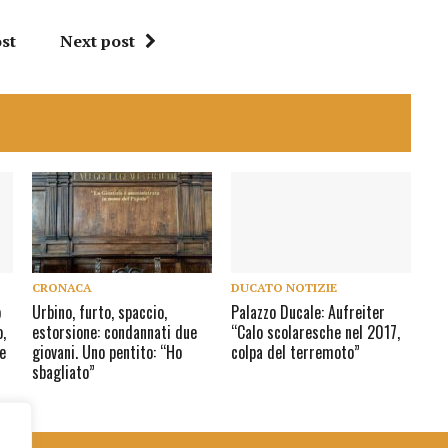
st
Next post
CRONACA
DUCATO NOTIZIE
o
Urbino, furto, spaccio,
Palazzo Ducale: Aufreiter
,
estorsione: condannati due
“Calo scolaresche nel 2017,
e
giovani. Uno pentito: “Ho
colpa del terremoto”
sbagliato”