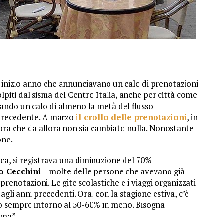
 inizio anno che annunciavano un calo di prenotazioni
olpiti dal sisma del Centro Italia, anche per città come
tando un calo di almeno la metà del flusso
o precedente. A marzo
il crollo delle prenotazioni
, in
embra che da allora non sia cambiato nulla. Nonostante
one.
ca, si registrava una diminuzione del 70% –
o Cecchini
– molte delle persone che avevano già
renotazioni. Le gite scolastiche e i viaggi organizzati
gli anni precedenti. Ora, con la stagione estiva, c’è
no sempre intorno al 50-60% in meno. Bisogna
rma”.