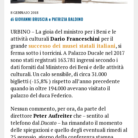
8 GENNAIO 2018
di GIOVANNI BRUSCIA e PATRIZIA BALDINO
URBINO – La gioia del ministro per i Beni e le
attività culturali
Dario Franceschini
per il
grande
successo dei musei statali italiani
, si
ferma sotto i torricini. A Palazzo Ducale nel 2017
sono stati registrati 163.781 ingressi secondo i
dati forniti dal Ministero dei Beni e delle attività
culturali. Un calo sensibile, di circa 31.000
biglietti (-15,8% ) rispetto all’anno precedente
quando in oltre 194.000 avevano visitato il
palazzo del duca Federico.
Nessun commento, per ora, da parte del
direttore
Peter Aufreiter
che – sentito al
telefono dal
Ducato
– ha rimandato il momento
delle spiegazioni e quello degli eventuali rimedi al
25 gennaio, giorno della conferenza stampa