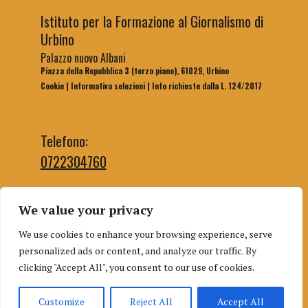
Istituto per la Formazione al Giornalismo di
Urbino
Palazzo nuovo Albani
Piazza della Repubblica 3 (terzo piano), 61029, Urbino
Cookie
|
Informativa selezioni
|
Info richieste dalla L. 124/2017
Telefono:
0722304760
We value your privacy
Email segreteria:
We use cookies to enhance your browsing experience, serve
segreteriaifg@uniurb.it
personalized ads or content, and analyze our traffic. By
Email redazione:
clicking "Accept All", you consent to our use of cookies.
redazioneifgurbino@gmail.com
Customize
Reject All
Accept All