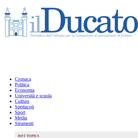
Cronaca
Politica
Economia
Università e scuola
Cultura
Spettacoli
Sport
Media
Strumenti
HOT TOPICS