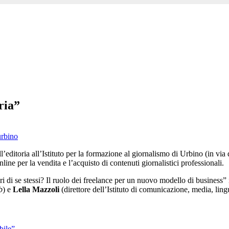
ria”
urbino
’editoria all’Istituto per la formazione al giornalismo di Urbino (in via
line per la vendita e l’acquisto di contenuti giornalistici professionali.
itori di se stessi? Il ruolo dei freelance per un nuovo modello di busines
b
) e
Lella Mazzoli
(direttore dell’Istituto di comunicazione, media, ling
bile”