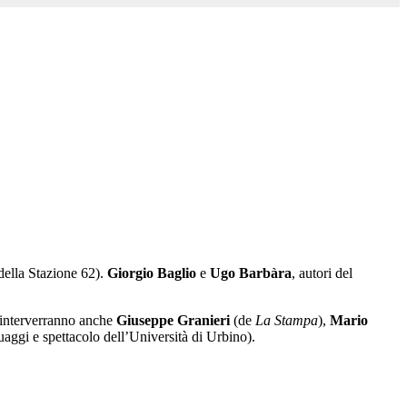
 della Stazione 62).
Giorgio Baglio
e
Ugo Barbàra
, autori del
s” interverranno anche
Giuseppe Granieri
(de
La Stampa
),
Mario
uaggi e spettacolo dell’Università di Urbino).