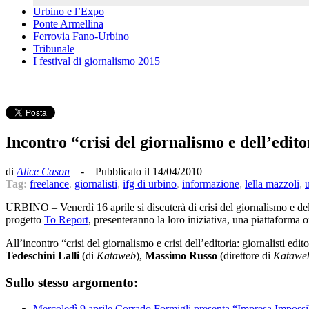
Urbino e l’Expo
Ponte Armellina
Ferrovia Fano-Urbino
Tribunale
I festival di giornalismo 2015
Incontro “crisi del giornalismo e dell’edito
di
Alice Cason
- Pubblicato il 14/04/2010
Tag:
freelance
,
giornalisti
,
ifg di urbino
,
informazione
,
lella mazzoli
,
URBINO – Venerdì 16 aprile si discuterà di crisi del giornalismo e dell
progetto
To Report
, presenteranno la loro iniziativa, una piattaforma on
All’incontro “crisi del giornalismo e crisi dell’editoria: giornalisti ed
Tedeschini Lalli
(di
Kataweb
),
Massimo Russo
(direttore di
Katawe
Sullo stesso argomento:
Mercoledì 9 aprile Corrado Formigli presenta “Impresa Impossi