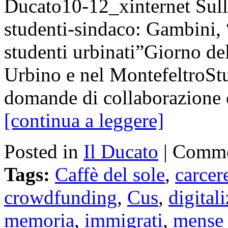
Ducato10-12_xinternet Sull
studenti-sindaco: Gambini, 
studenti urbinati”Giorno del
Urbino e nel MontefeltroStud
domande di collaborazione
[continua a leggere]
Posted in
Il Ducato
|
Comme
Tags:
Caffè del sole
,
carcer
crowdfunding
,
Cus
,
digital
memoria
,
immigrati
,
mense 