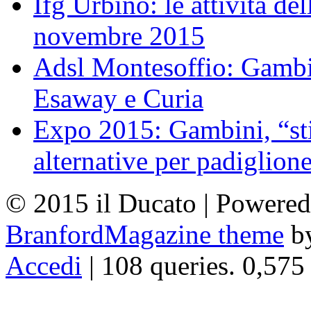
Ifg Urbino: le attività de
novembre 2015
Adsl Montesoffio: Gambi
Esaway e Curia
Expo 2015: Gambini, “st
alternative per padiglion
© 2015 il Ducato | Powere
BranfordMagazine theme
b
Accedi
| 108 queries. 0,575