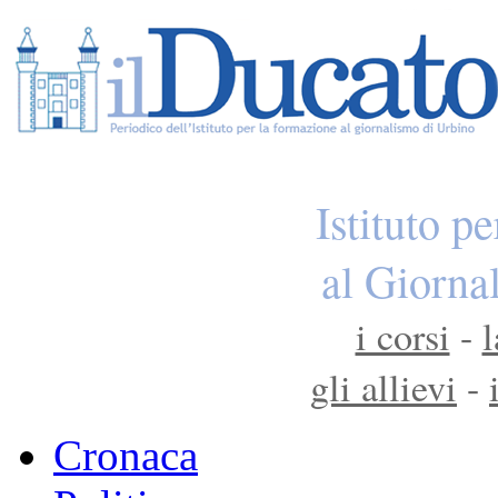
Istituto p
al Giorna
i corsi
-
l
gli allievi
-
Cronaca